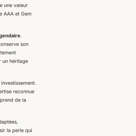
re une valeur
ade AAA et Gem
égendaire
.
conserve son
itement
r un héritage
 investissement.
ertise reconnue
 prend de la
daptées,
ir la perle qui