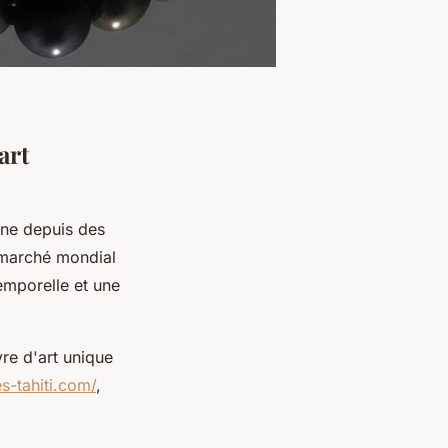
art
enne depuis des
 marché mondial
emporelle et une
re d'art unique
s-tahiti.com/
,