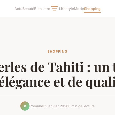
Actu
Beauté
Bien-etre
Lifestyle
Mode
Shopping
SHOPPING
erles de Tahiti : un 
élégance et de qual
Romane
31 janvier 2026
8 min de lecture
R