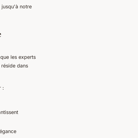
 jusqu'à notre
e
 que les experts
é réside dans
 :
ntissent
légance