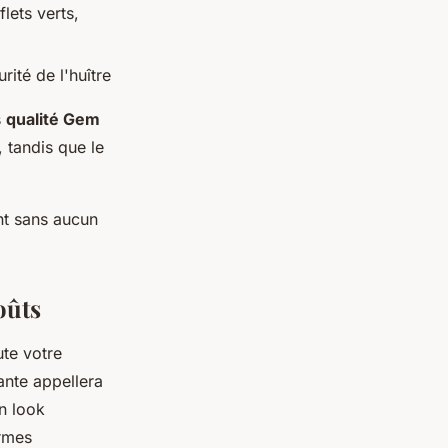
lets verts,
ité de l'huître
s
qualité Gem
, tandis que le
ent sans aucun
oûts
ute votre
ante appellera
n look
rmes