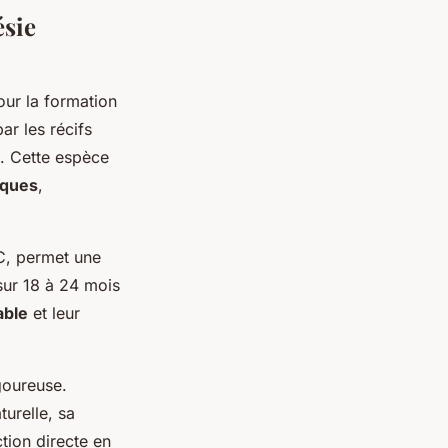
ésie
our la formation
ar les récifs
a. Cette espèce
iques
,
°C, permet une
sur 18 à 24 mois
able
et leur
igoureuse.
turelle, sa
tion directe en