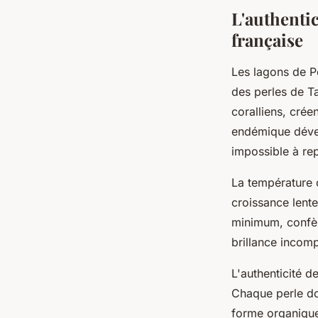
L'authentic
française
Les lagons de P
des perles de Ta
coralliens, crée
endémique déve
impossible à rep
La température 
croissance lente
minimum, confèr
brillance incom
L'authenticité d
Chaque perle doi
forme organique 