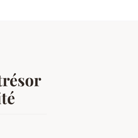
trésor
ité