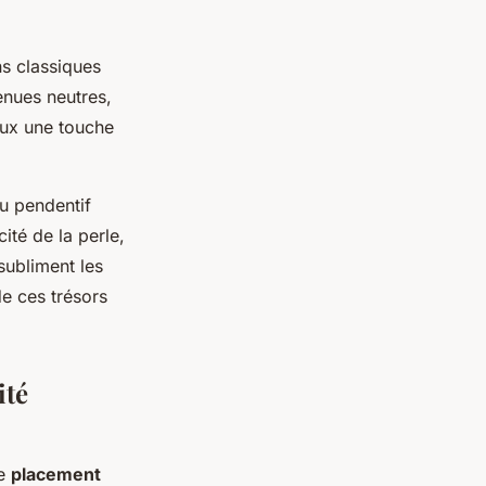
ns classiques
enues neutres,
 eux une touche
u pendentif
ité de la perle,
subliment les
de ces trésors
ité
le
placement